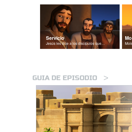
Servicio
Jesús les dice a los discípulos que los líderes deben ser siervos.
>
GUIA DE EPISODIO