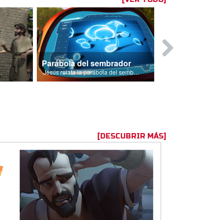
Parábola del sembrador
 deben a su pecado.
Jesús relata la parábola del sembrador.
[DESCUBRIR MÁS]