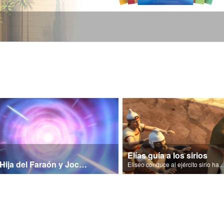
Elías guía a los sirios
La Hija del Faraón y Jocabed Pt 1
Eliseo conduce al ejército sirio hasta el rey de 