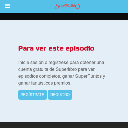
Return to Content
Para ver este episodio
la
Inicie sesión o regístrese para obtener una
s
cuenta gratuita de Superlibro para ver
episodios completos, ganar SuperPuntos y
os
ganar fantásticos premios.
 App para Niños
REGÍSTRATE
REGISTRO
ios
adres de Familia:
Superlibro