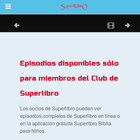
Return to Content
la
Episodios disponibles sólo
s
para miembros del Club de
os
Superlibro
 App para Niños
Los socios de Superlibro pueden ver
ios
episodios completos de Superlibro en línea o
en la aplicación gratuita Superlibro Biblia
adres de Familia:
para Niños.
Superlibro