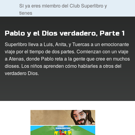
Si ya eres miembro del Club Superlibro y
tienes
DVD´s Superbook USA
[[ENABLED_STREAMING_ACCESS]],
Inicia
STRATE
sesión para acceder a los episodios
Pablo y el Dios verdadero, Parte 1
completos de Superlibro
.
ro
Superlibro lleva a Luis, Anita, y Tuercas a un emocionante
DESCUBRA MÁS
viaje por el tiempo de dos partes. Comienzan con un viaje
ar idioma
a Atenas, donde Pablo reta a la gente que cree en muchos
dioses. Los niños aprenden cómo hablarles a otros del
verdadero Dios.