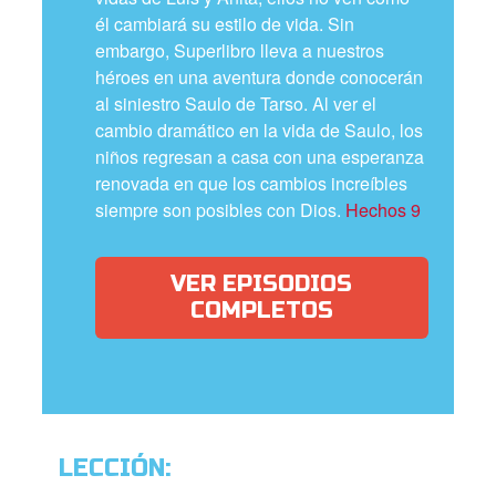
él cambiará su estilo de vida. Sin
embargo, Superlibro lleva a nuestros
héroes en una aventura donde conocerán
al siniestro Saulo de Tarso. Al ver el
cambio dramático en la vida de Saulo, los
niños regresan a casa con una esperanza
renovada en que los cambios increíbles
siempre son posibles con Dios.
Hechos 9
VER EPISODIOS
COMPLETOS
LECCIÓN: