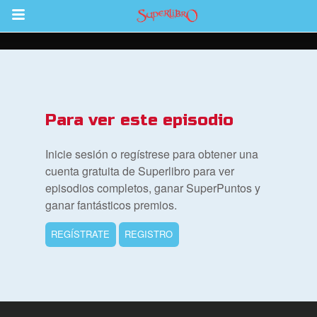
Return to Content
Para ver este episodio
la
Inicie sesión o regístrese para obtener una
s
cuenta gratuita de Superlibro para ver
episodios completos, ganar SuperPuntos y
os
ganar fantásticos premios.
 App para Niños
REGÍSTRATE
REGISTRO
ios
adres de Familia:
Superlibro