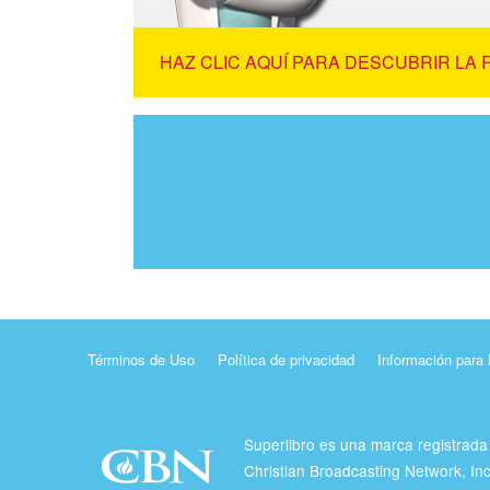
HAZ CLIC AQUÍ PARA DESCUBRIR LA 
Términos de Uso
Política de privacidad
Información para 
Superlibro es una marca registrada
Christian Broadcasting Network, In