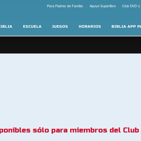
Para Padres de Familia:
Apoye Superlibro
Club DVD´s
IBLIA
ESCUELA
JUEGOS
HORARIOS
BIBLIA APP 
ponibles sólo para miembros del Club