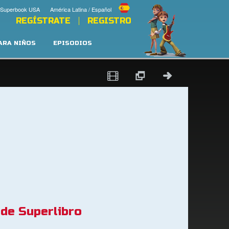
 Superbook USA
América Latina / Español
REGÍSTRATE
REGISTRO
PARA NIÑOS
EPISODIOS
 de Superlibro