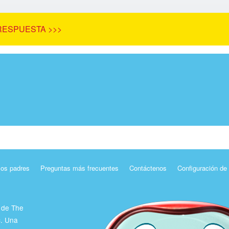
RESPUESTA >>>
los padres
Preguntas más frecuentes
Contáctenos
Configuración de
 de The
c. Una