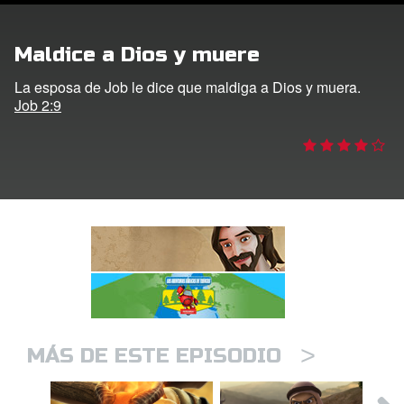
DVD´s Superbook USA
Maldice a Dios y muere
STRATE
La esposa de Job le dice que maldiga a Dios y muera.
Job 2:9
ro
ar idioma
>
MÁS DE ESTE EPISODIO