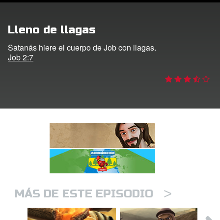
DVD´s Superbook USA
Lleno de llagas
STRATE
Satanás hiere el cuerpo de Job con llagas.
Job 2:7
ro
ar idioma
>
MÁS DE ESTE EPISODIO