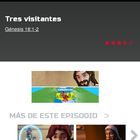
DVD´s Superbook USA
Tres visitantes
STRATE
Génesis 18:1-2
ro
ar idioma
>
MÁS DE ESTE EPISODIO