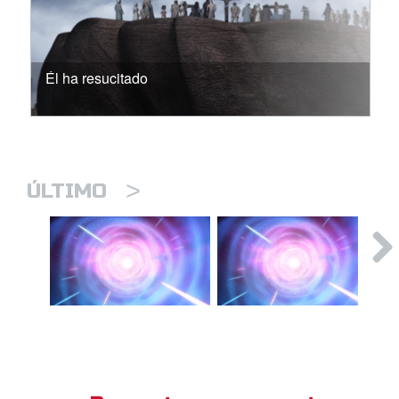
Él ha resucitado
>
ÚLTIMO