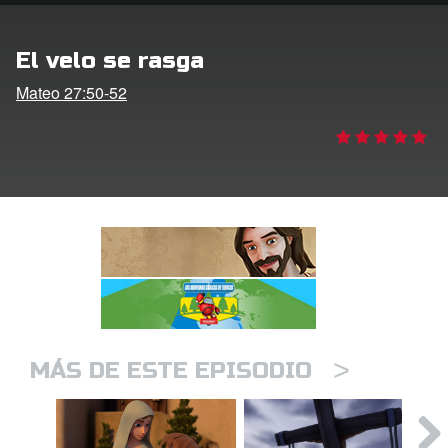
DVD´s Superbook USA
El velo se rasga
STRATE
Mateo 27:50-52
ro
ar idioma
>
MÁS DE ESTE EPISODIO