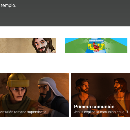
 templo.
Primera comunión
Un centurión romano supervisa la multitud que rodea a Jesús.
Jesús explica la comunión e