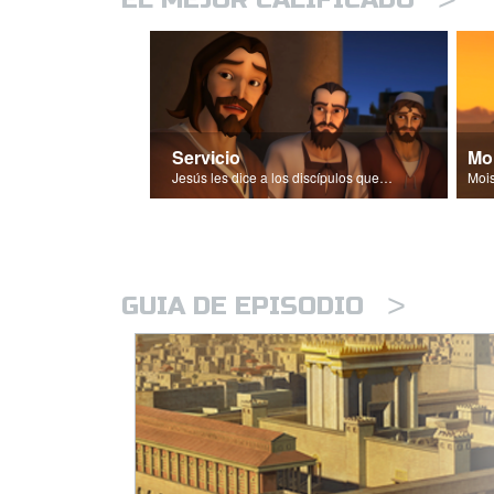
Servicio
Jesús les dice a los discípulos que los líderes deben ser siervos.
>
GUIA DE EPISODIO