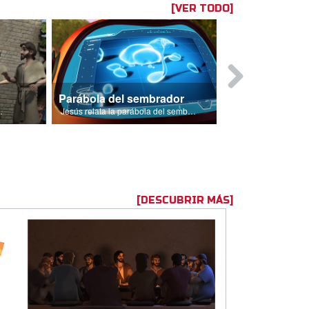
[VER TODO]
Parábola del sembrador
 deben a su pecado.
Jesús relata la parábola del sembrador.
[DESCUBRIR MÁS]