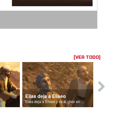
[VER TODO]
Elías deja a Eliseo
La lluvia r
Israel.
Elías deja a Eliseo y va al cielo en un carro de fuego.