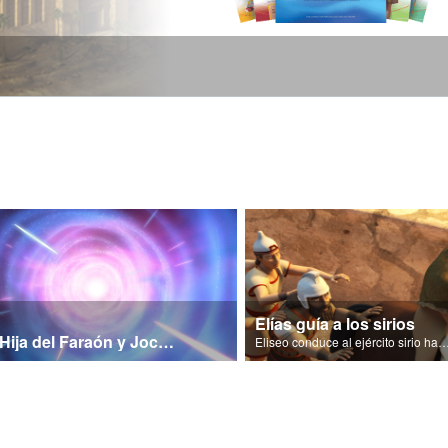
Elías guía a los sirios
La Hija del Faraón y Jocabed Pt 1
Eliseo conduce al ejército sirio hasta el rey de 