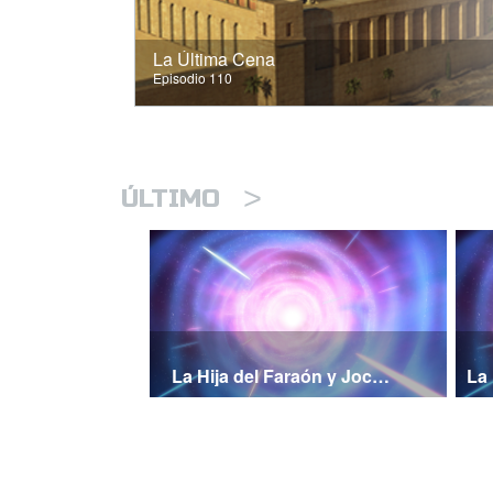
La Última Cena
Episodio 110
>
ÚLTIMO
La Hija del Faraón y Jocabed Pt 2