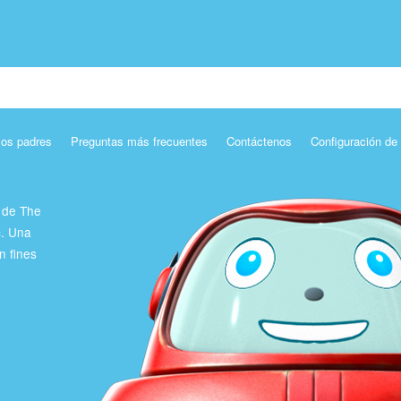
los padres
Preguntas más frecuentes
Contáctenos
Configuración de
 de The
c. Una
n fines