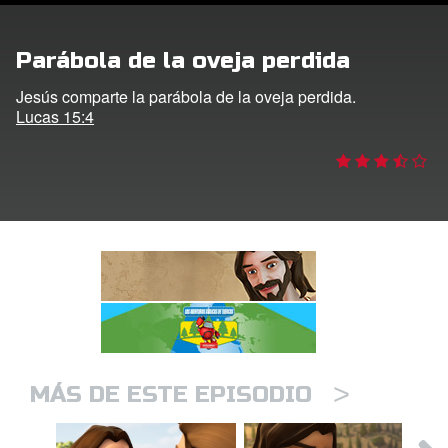
DVD´s Superbook USA
Parábola de la oveja perdida
STRATE
Jesús comparte la parábola de la oveja perdida.
Lucas 15:4
ro
ar idioma
>
MÁS DE ESTE EPISODIO