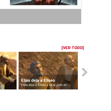
[VER TODO]
Elías deja a Eliseo
La lluvia r
Israel.
Elías deja a Eliseo y va al cielo en un carro de fuego.