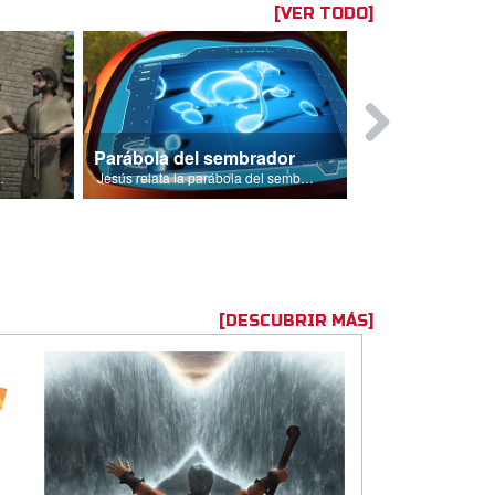
[VER TODO]
Parábola del sembrador
 deben a su pecado.
Jesús relata la parábola del sembrador.
[DESCUBRIR MÁS]