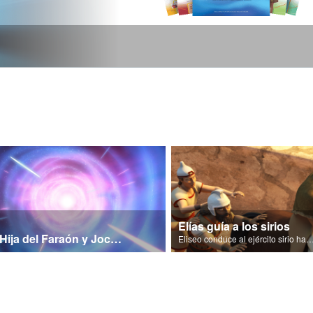
Elías guía a los sirios
La Hija del Faraón y Jocabed Pt 1
Eliseo conduce al ejército sirio hasta el rey de 