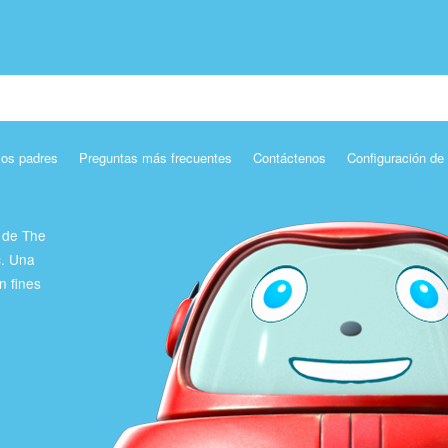
los padres
Preguntas más frecuentes
Contáctenos
Configuración de
 de The
c. Una
n fines