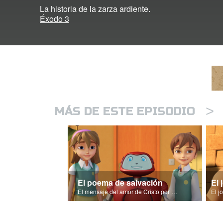
La historia de la zarza ardiente.
Éxodo 3
>
MÁS DE ESTE EPISODIO
El poema de salvación
El 
El mensaje del amor de Cristo por nosotros en '¡Deja ir a mi pueblo!'.
El j