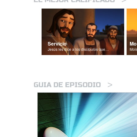
Servicio
Jesús les dice a los discípulos que los líderes deben ser siervos.
>
GUIA DE EPISODIO