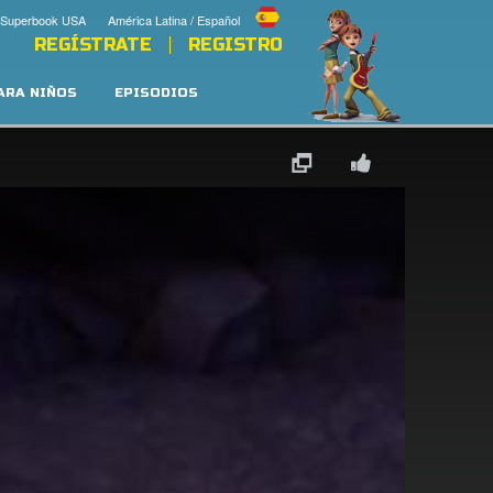
 Superbook USA
América Latina / Español
REGÍSTRATE
REGISTRO
PARA NIÑOS
EPISODIOS