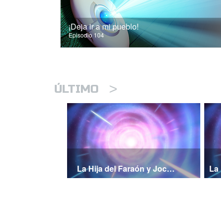
¡Deja ir a mi pueblo!
Episodio 104
>
ÚLTIMO
La Hija del Faraón y Jocabed Pt 2