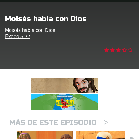
DVD´s Superbook USA
Moisés habla con Dios
STRATE
Moisés habla con Dios.
Éxodo 5:22
ro
ar idioma
>
MÁS DE ESTE EPISODIO