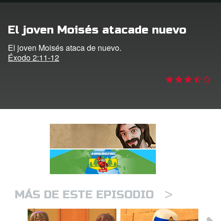
DVD´s Superbook USA
El joven Moisés atacade nuevo
STRATE
El joven Moisés ataca de nuevo.
Éxodo 2:11-12
ro
ar idioma
>
MÁS DE ESTE EPISODIO