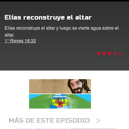
DVD´s Superbook USA
Elías reconstruye el altar
STRATE
Elías reconstruye el altar y luego se vierte agua sobre el
altar.
ro
1° Reyes 18:32
ar idioma
>
MÁS DE ESTE EPISODIO