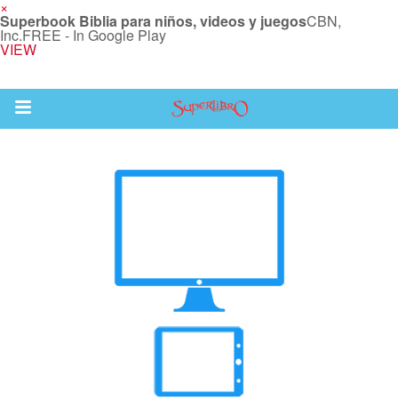
×
Superbook Biblia para niños, videos y juegos
CBN,
Inc.
FREE - In Google Play
VIEW
Return to Content
la
s
os
 App para Niños