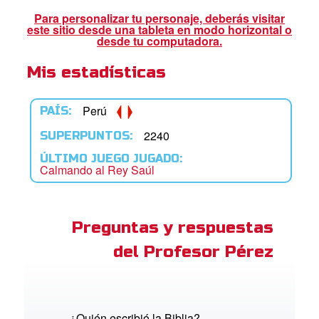
ios
Para personalizar tu personaje, deberás visitar
este sitio desde una tableta en modo horizontal o
adres de Familia:
desde tu computadora.
Mis estadísticas
Superlibro
DVD´s Superbook USA
Perú
PAÍS:
STRATE
2240
SUPERPUNTOS:
ÚLTIMO JUEGO JUGADO:
ro
Calmando al Rey Saúl
ar idioma
Preguntas y respuestas
del Profesor Pérez
¿Quién escribió la Biblia?