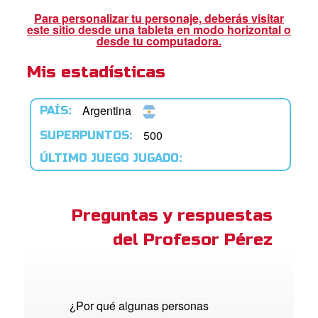
ios
Para personalizar tu personaje, deberás visitar
este sitio desde una tableta en modo horizontal o
adres de Familia:
desde tu computadora.
Mis estadísticas
Superlibro
DVD´s Superbook USA
Argentina
PAÍS:
STRATE
500
SUPERPUNTOS:
ÚLTIMO JUEGO JUGADO:
ro
ar idioma
Preguntas y respuestas
del Profesor Pérez
¿Por qué algunas personas