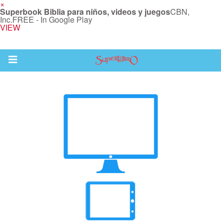
×
Superbook Biblia para niños, videos y juegos
CBN,
Inc.
FREE - In Google Play
VIEW
Return to Content
la
s
os
 App para Niños