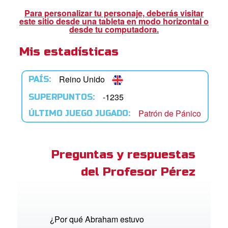
ios
Para personalizar tu personaje, deberás visitar
este sitio desde una tableta en modo horizontal o
adres de Familia:
desde tu computadora.
Mis estadísticas
Superlibro
DVD´s Superbook USA
Reino Unido
PAÍS:
STRATE
-1235
SUPERPUNTOS:
Patrón de Pánico
ÚLTIMO JUEGO JUGADO:
ro
ar idioma
Preguntas y respuestas
del Profesor Pérez
¿Por qué Abraham estuvo