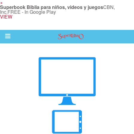
×
Superbook Biblia para niños, videos y juegos
CBN,
Inc.
FREE - In Google Play
VIEW
Return to Content
la
s
os
 App para Niños