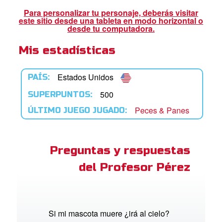
ios
Para personalizar tu personaje, deberás visitar
este sitio desde una tableta en modo horizontal o
adres de Familia:
desde tu computadora.
Mis estadísticas
Superlibro
DVD´s Superbook USA
Estados Unidos
PAÍS:
STRATE
500
SUPERPUNTOS:
Peces & Panes
ÚLTIMO JUEGO JUGADO:
ro
ar idioma
Preguntas y respuestas
del Profesor Pérez
Si mi mascota muere ¿irá al cielo?