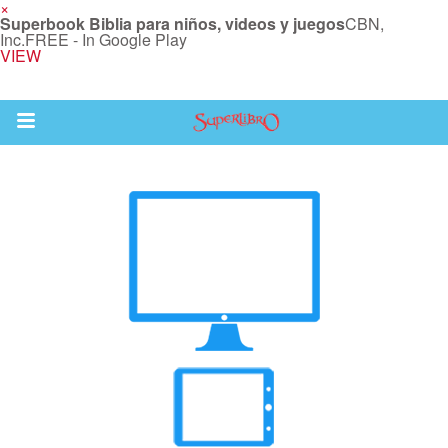
×
Superbook Biblia para niños, videos y juegos
CBN,
Inc.
FREE - In Google Play
VIEW
Return to Content
la
s
os
 App para Niños