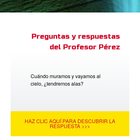
ios
adres de Familia:
Superlibro
Preguntas y respuestas
del Profesor Pérez
DVD´s Superbook USA
STRATE
ro
Cuándo muramos y vayamos al
cielo, ¿tendremos alas?
ar idioma
HAZ CLIC AQUÍ PARA DESCUBRIR LA
RESPUESTA >>>