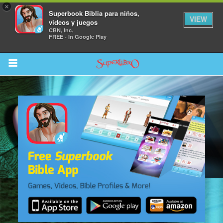
×
Superbook Biblia para niños,
VIEW
videos y juegos
CBN, Inc.
FREE - In Google Play
Return to Content
la
s
os
 App para Niños