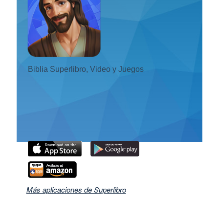
ios
STRATE
ro
Biblia Superlibro, Video y Juegos
ar idioma
Más aplicaciones de Superlibro