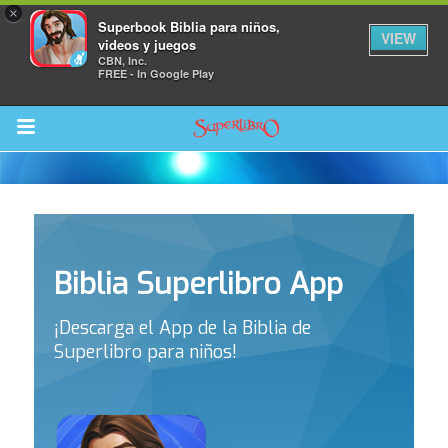
×
Superbook Biblia para niños,
VIEW
videos y juegos
CBN, Inc.
FREE - In Google Play
Return to Content
Biblia Superlibro App
la
¡Descarga el App de la Biblia de
s
Superlibro para niños!
os
 App para Niños